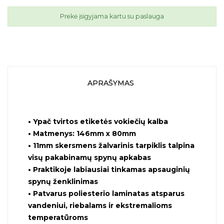
Prekė įsigyjama kartu su paslauga
APRAŠYMAS
•
Ypač tvirtos etiketės vokiečių kalba
•
Matmenys: 146mm x 80mm
•
11mm skersmens žalvarinis tarpiklis talpina
visų pakabinamų spynų apkabas
•
Praktikoje labiausiai tinkamas apsauginių
spynų ženklinimas
•
Patvarus poliesterio laminatas atsparus
vandeniui, riebalams ir ekstremalioms
temperatūroms