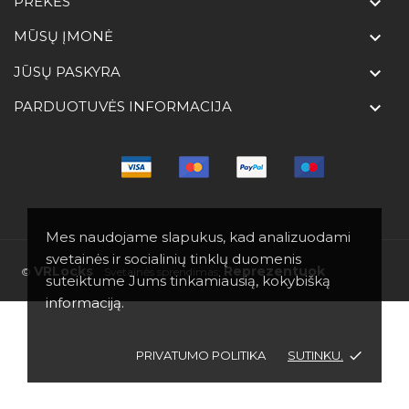
PREKĖS

MŪSŲ ĮMONĖ

JŪSŲ PASKYRA

PARDUOTUVĖS INFORMACIJA

Mes naudojame slapukus, kad analizuodami
svetainės ir socialinių tinklų duomenis
VRLocks
Reprezentuok
©
Svetainės sprendimas:
suteiktume Jums tinkamiausią, kokybišką
informaciją.
PRIVATUMO POLITIKA
SUTINKU.
done