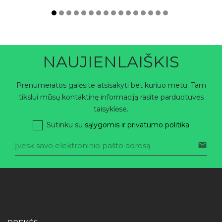
NAUJIENLAIŠKIS
Prenumeratos galėsite atsisakyti bet kuriuo metu. Tam
tikslui mūsų kontaktinę informaciją rasite parduotuvės
taisyklėse.
Sutinku su
sąlygomis ir privatumo politika
