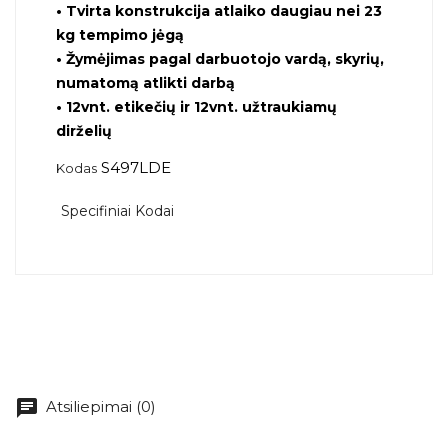
•
Tvirta konstrukcija atlaiko daugiau nei 23
kg tempimo jėgą
•
Žymėjimas pagal darbuotojo vardą, skyrių,
numatomą atlikti darbą
•
12vnt. etikečių ir 12vnt. užtraukiamų
dirželių
S497LDE
Kodas
Specifiniai Kodai
chat
Atsiliepimai (0)