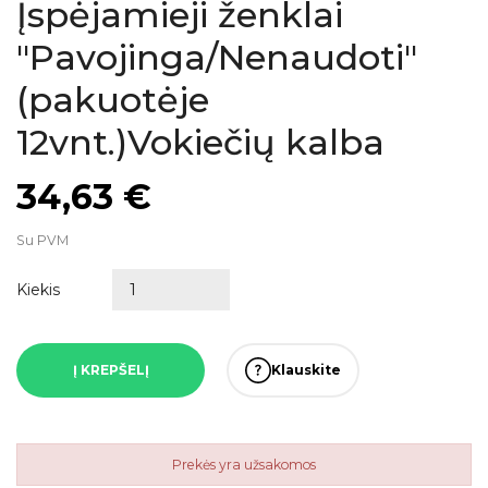
Įspėjamieji ženklai
"Pavojinga/Nenaudoti"
(pakuotėje
12vnt.)Vokiečių kalba
34,63 €
Su PVM
Kiekis
Į KREPŠELĮ
Klauskite
Prekės yra užsakomos