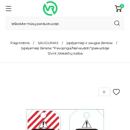
0
Pagrindinis
SAUGUMAS
Įspėjamieji ir saugos ženklai
Įspėjamieji ženklai "Pavojinga/Nenaudoti"(pakuotėje
12vnt.)Vokiečių kalba
0