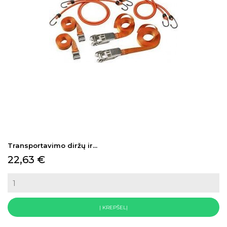
Transportavimo diržų ir...
Kaina
22,63 €
Į KREPŠELĮ