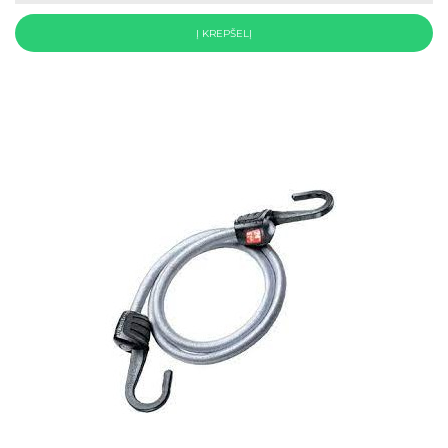
Į KREPŠELĮ