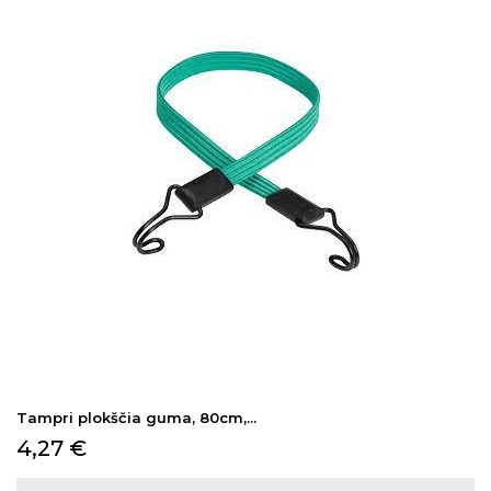
Tampri plokščia guma, 80cm,...
Kaina
4,27 €