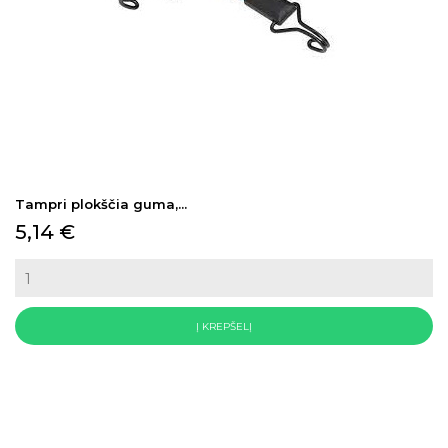
Tampri plokščia guma,...
Kaina
5,14 €
Į KREPŠELĮ