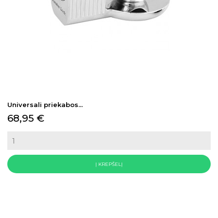
Universali priekabos...
Kaina
68,95 €
Į KREPŠELĮ