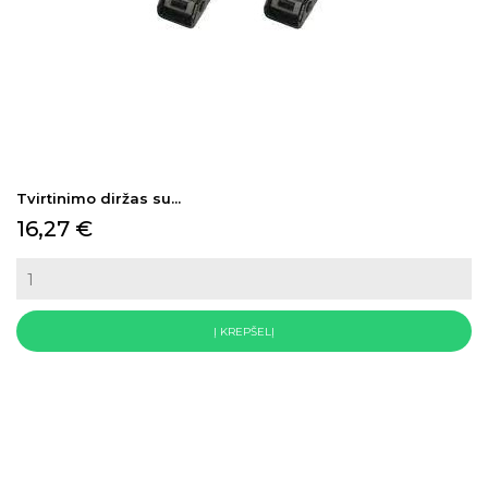
Tvirtinimo diržas su...
Kaina
16,27 €
Į KREPŠELĮ