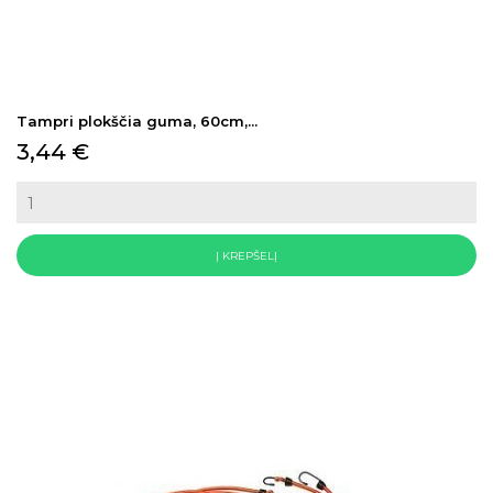
Tampri plokščia guma, 60cm,...
Kaina
3,44 €
Į KREPŠELĮ