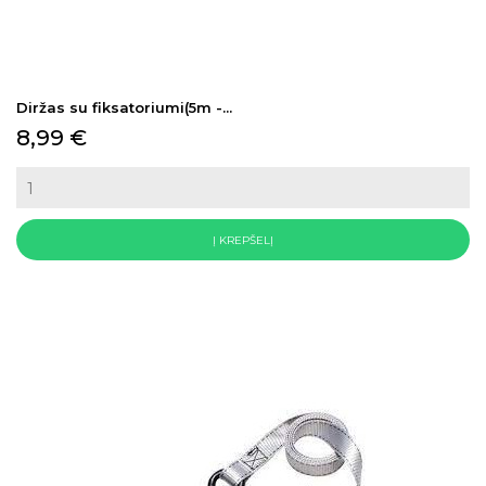
Diržas su fiksatoriumi(5m -...
Kaina
8,99 €
Į KREPŠELĮ