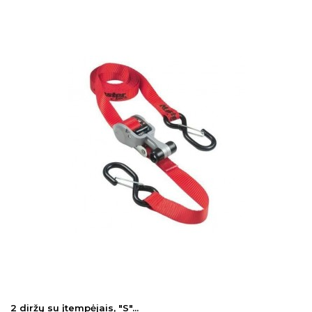
2 diržų su įtempėjais, "S"...