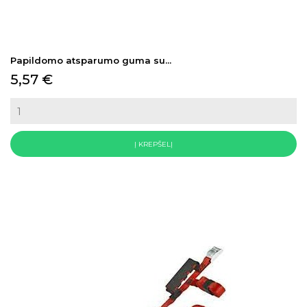
Papildomo atsparumo guma su...
Kaina
5,57 €
Į KREPŠELĮ