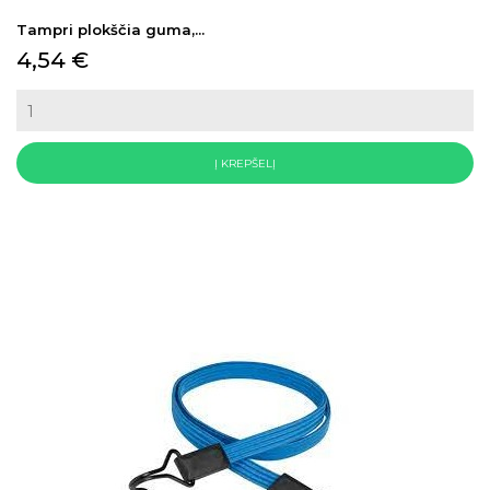
Tampri plokščia guma,...
Kaina
4,54 €
Į KREPŠELĮ