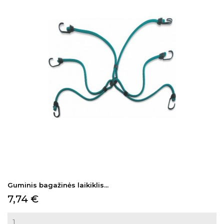
Guminis bagažinės laikiklis...
Kaina
7,74 €