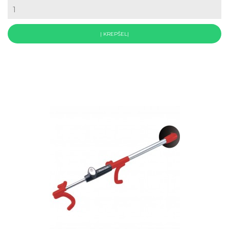
Į KREPŠELĮ