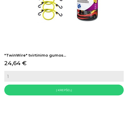
"TwinWire" tvirtinimo gumos...
Kaina
24,64 €
Į KREPŠELĮ