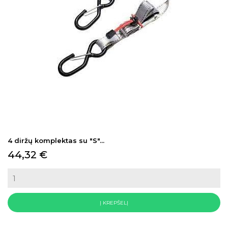
4 diržų komplektas su "S"...
Kaina
44,32 €
Į KREPŠELĮ