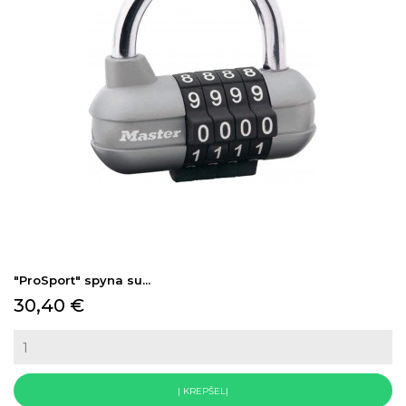
"ProSport" spyna su...
Kaina
30,40 €
Į KREPŠELĮ