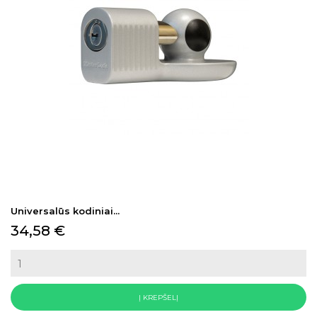
Universalūs kodiniai...
Kaina
34,58 €
Į KREPŠELĮ