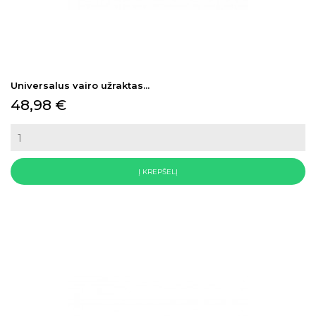
Universalus vairo užraktas...
Kaina
48,98 €
Į KREPŠELĮ