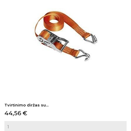
Tvirtinimo diržas su...
Kaina
44,56 €