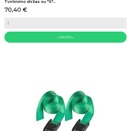
Tvirtinimo diržas su "S"...
Kaina
70,40 €
Į KREPŠELĮ