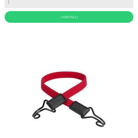
Į KREPŠELĮ