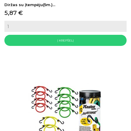
Diržas su įtempėju(5m.)...
Kaina
5,87 €
Į KREPŠELĮ