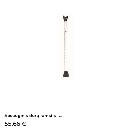
Apsauginis durų ramstis -...
Kaina
55,66 €