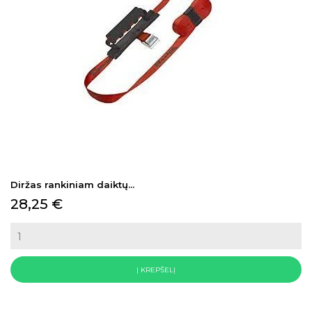
Diržas rankiniam daiktų...
Kaina
28,25 €
Į KREPŠELĮ