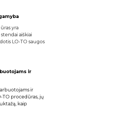
 gamyba
ūras yra
tendai aiškiai
udotis LO-TO saugos
buotojams ir
rbuotojams ir
-TO procedūras, jų
ktažą, kaip