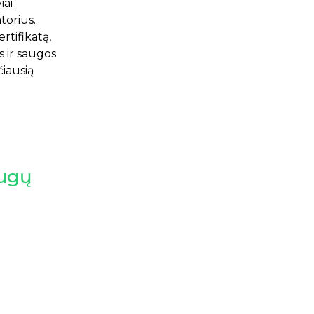
iai
torius.
rtifikatą,
s ir saugos
iausią
augų