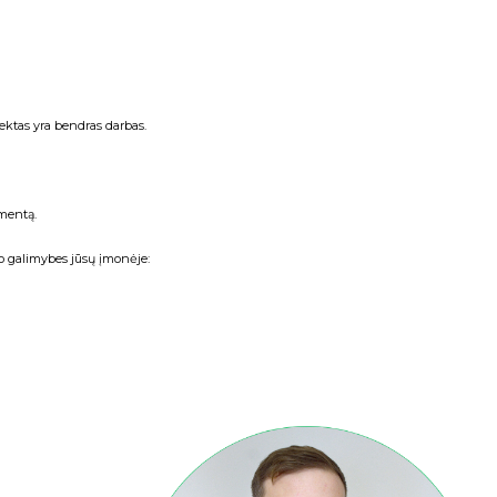
ektas yra bendras darbas.
mentą.
mo galimybes jūsų įmonėje: