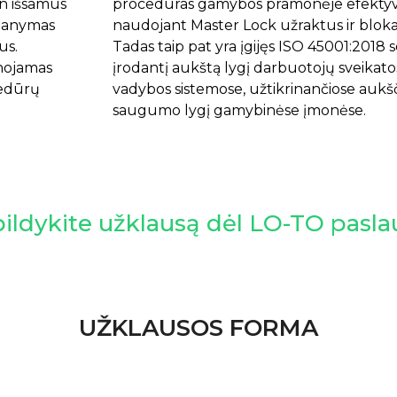
tin išsamus
procedūras gamybos pramonėje efektyv
manymas
naudojant Master Lock užraktus ir bloka
us.
Tadas taip pat yra įgijęs ISO 45001:2018 se
inojamas
įrodantį aukštą lygį darbuotojų sveikato
cedūrų
vadybos sistemose, užtikrinančiose aukšč
saugumo lygį gamybinėse įmonėse.
ildykite užklausą dėl LO-TO pasl
UŽKLAUSOS FORMA