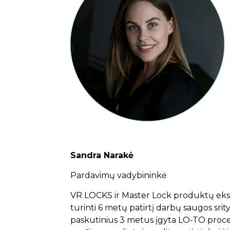
Sandra Narakė
Pardavimų vadybininkė
VR LOCKS ir Master Lock produktų ek
turinti 6 metų patirtį darbų saugos srity
paskutinius 3 metus įgyta LO-TO pro