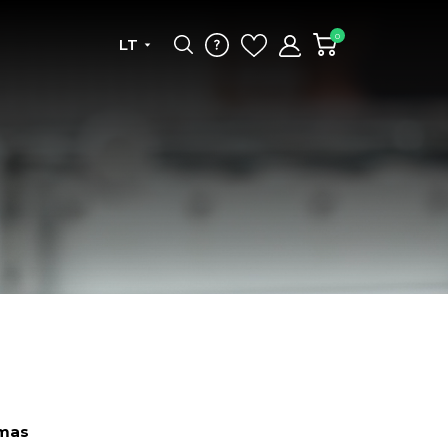
0
LT
imas