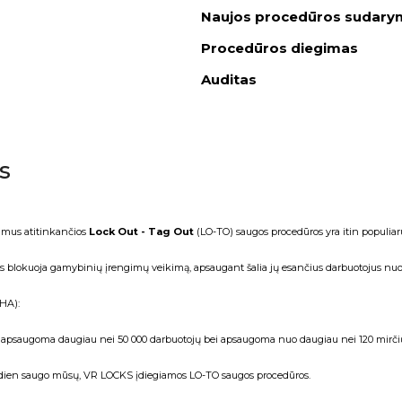
Naujos procedūros sudary
Procedūros diegimas
Auditas
s
vimus atitinkančios
Lock Out - Tag Out
(LO-TO) saugos procedūros yra itin populiar
os blokuoja gamybinių įrengimų veikimą, apsaugant šalia jų esančius darbuotojus nuo 
SHA):
apsaugoma daugiau nei 50 000 darbuotojų bei apsaugoma nuo daugiau nei 120 mirčių
 kasdien saugo mūsų, VR LOCKS įdiegiamos LO-TO saugos procedūros.