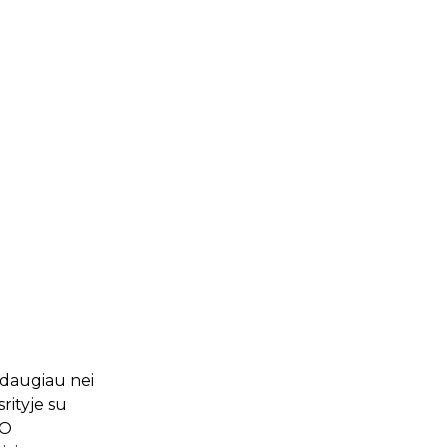
 daugiau nei
rityje su
TO