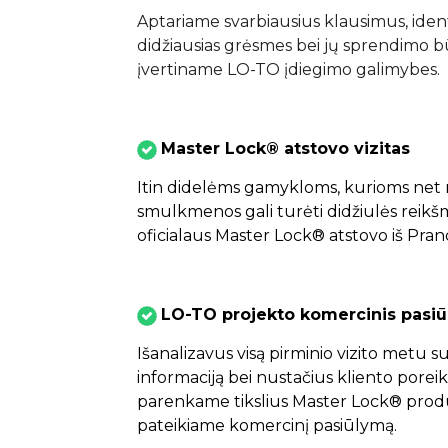
Aptariame svarbiausius klausimus, iden
didžiausias grėsmes bei jų sprendimo 
įvertiname LO-TO įdiegimo galimybes.
Master Lock®️ atstovo vizitas
Itin didelėms gamykloms, kurioms net 
smulkmenos gali turėti didžiulės reikš
oficialaus Master Lock®️ atstovo iš Pranc
LO-TO projekto komercinis pasi
Išanalizavus visą pirminio vizito metu s
informaciją bei nustačius kliento poreik
parenkame tikslius Master Lock®️ prod
pateikiame komercinį pasiūlymą.