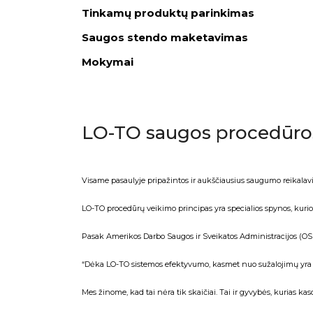
Tinkamų produktų parinkimas
Saugos stendo maketavimas
Mokymai
LO-TO saugos procedūro
Visame pasaulyje pripažintos ir aukščiausius saugumo reikala
LO-TO procedūrų veikimo principas yra specialios spynos, kuri
Pasak Amerikos Darbo Saugos ir Sveikatos Administracijos (O
“Dėka LO-TO sistemos efektyvumo, kasmet nuo sužalojimų yra 
Mes žinome, kad tai nėra tik skaičiai. Tai ir gyvybės, kurias