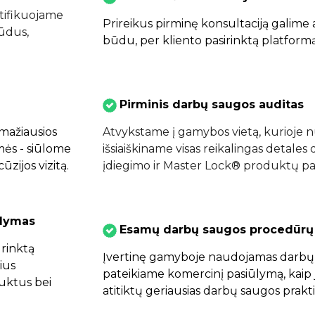
tifikuojame
Prireikus pirminę konsultaciją galime at
būdus,
būdu, per kliento pasirinktą platformą
Pirminis darbų saugos auditas
mažiausios
Atvykstame į gamybos vietą, kurioje 
mės - siūlome
išsiaiškiname visas reikalingas detales
ūzijos vizitą.
įdiegimo ir Master Lock®️ produktų pa
ūlymas
Esamų darbų saugos procedūrų 
urinktą
Įvertinę gamyboje naudojamas darbų
ius
pateikiame komercinį pasiūlymą, kaip j
uktus bei
atitiktų geriausias darbų saugos prakti