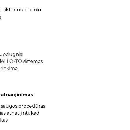
likti ir nuotoliniu
.
nuodugniai
 dėl LO-TO sistemos
rinkimo.
atnaujinimas
 saugos procedūras
as atnaujinti, kad
kas.