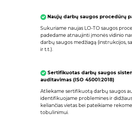
Naujų darbų saugos procedūrų p
Sukuriame naujas LO-TO saugos proce
padedame atnaujinti įmonės vidinio n
darbų saugos medžiagą (instrukcijos, s
ir t.t.).
Sertifikuotas darbų saugos sist
auditavimas
(ISO 45001:2018)
Atliekame sertifikuotą darbų saugos a
identifikuojame problemines ir didžiausi
keliančias vietas bei pateikiame rekome
tobulinimui.