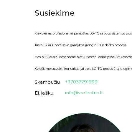
Susiekime
Kiekvienas profesionaliai paruoštas LO-TO saugos sistemos proj
Jūs puikiai žinote savo gamybos įrenginius ir darbo procesą.
Mes puikiausiai išmanome platų Master Lock®️ produktų asorti
Kviečiame susiekti konsultacijai apie LO-TO procedūrų įdiegi
+37037291999
Skambučiu
info@vrelectric.lt
El. laišku