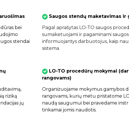
aruošimas
Saugos stendų maketavimas ir
dūras bei
Pagal aprašytas LO-TO saugos proced
audojimo
sumaketuojami ir pagaminami saugos s
augos stendai
informuojantys darbuotojus, kaip na
sistema.
emų
LO-TO procedūrų mokymai (dar
rangovams)
uditavimą,
Organizuojame mokymus gamybos da
ą riziką
rangovams, kurių metu pristatome LO
ndacijas jų
naudą saugumui bei pravedame instru
tinkamai jomis naudotis.