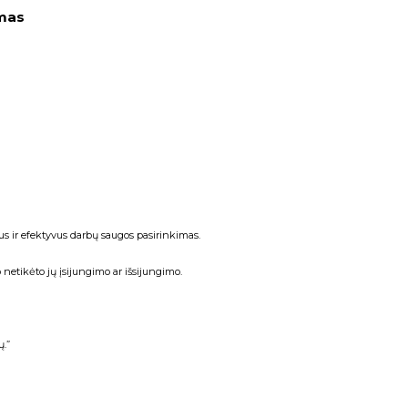
mas
us ir efektyvus darbų saugos pasirinkimas.
netikėto jų įsijungimo ar išsijungimo.
.”