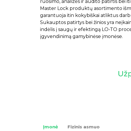
ruošimo, analizės ir audito patirtis bei i
Master Lock produktų asortimento iš
garantuoja itin kokybiškai atliktus darb
Sukauptos patirtys bei žinios yra neįka
indėlis į saugų ir efektingą LO-TO pro
įgyvendinimą gamybinėse įmonėse.
Užp
Įmonė
Fizinis asmuo