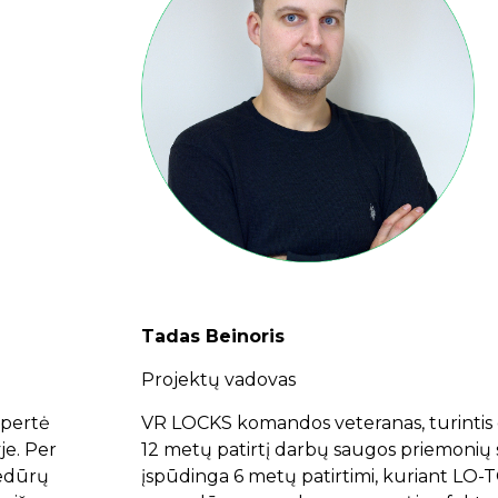
Tadas Beinoris
Projektų vadovas
spertė
VR LOCKS komandos veteranas, turintis
je. Per
12 metų patirtį darbų saugos priemonių s
cedūrų
įspūdinga 6 metų patirtimi, kuriant LO-