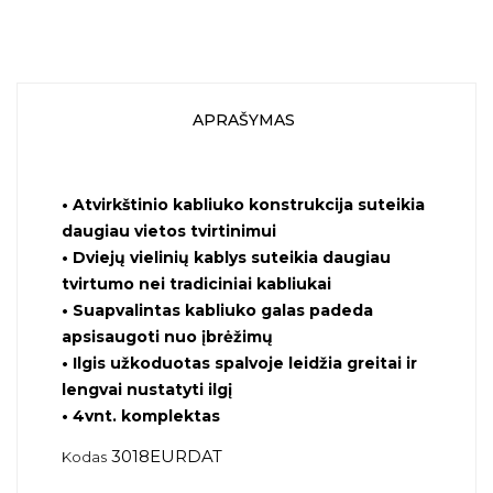
APRAŠYMAS
•
Atvirkštinio kabliuko konstrukcija suteikia
daugiau vietos tvirtinimui
•
Dviejų vielinių kablys suteikia daugiau
tvirtumo nei tradiciniai kabliukai
•
Suapvalintas kabliuko galas padeda
apsisaugoti nuo įbrėžimų
•
Ilgis užkoduotas spalvoje leidžia greitai ir
lengvai nustatyti ilgį
•
4vnt. komplektas
3018EURDAT
Kodas