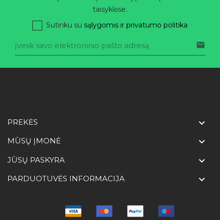
taisyklėse.
Sutinku su
sąlygomis ir privatumo politika

PREKĖS

MŪSŲ ĮMONĖ

JŪSŲ PASKYRA

PARDUOTUVĖS INFORMACIJA
