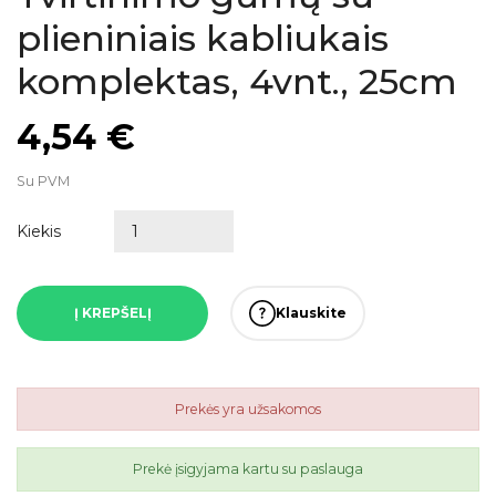
plieniniais kabliukais
komplektas, 4vnt., 25cm
4,54 €
Su PVM
Kiekis
Į KREPŠELĮ
Klauskite
Prekės yra užsakomos
Prekė įsigyjama kartu su paslauga