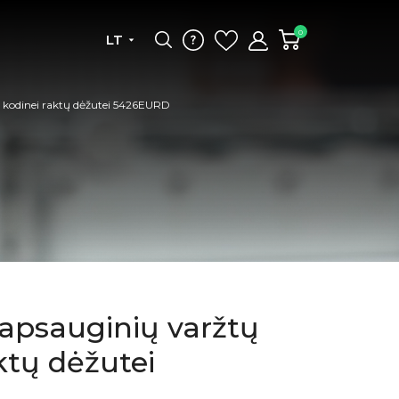
0
LT
s kodinei raktų dėžutei 5426EURD
 apsauginių varžtų
ktų dėžutei