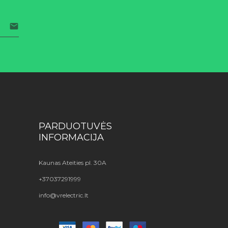

PARDUOTUVĖS
INFORMACIJA
Kaunas Ateities pl. 30A
+37037291999
info@vrelectric.lt