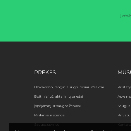
PREKĖS
MŪS
Blokavimo įrenginiai ir grupiniai užraktai
Pristat
Buitiniai užraktai ir jų priedai
Apie m
Įspėjamieji ir saugos ženklai
Saugus 
Rinkiniai ir stendai
Privatu
Saugos spynos
Kontakt