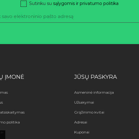
Sutinku su
sąlygomis ir privatumo politika
Ų ĮMONĖ
JŪSŲ PASKYRA
ymas
Asmeninė informacija
us
Užsakymai
atsiskaitymas
Grąžinimo kvitai
mo politika
Adresai
ai
Kuponai