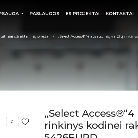
PSAUGA
PASLAUGOS
ES PROJEKTAI
KONTAKTAI
uitiniai užraktai ir jų priedai
„Select Access®“4 apsauginių varžtų rinkiny
„Select Access®“4
0
rinkinys kodinei ra
5426EURD