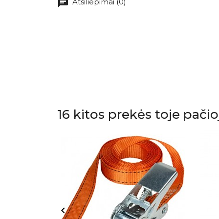
chat
Atsiliepimai (0)
16 kitos prekės toje pačio
