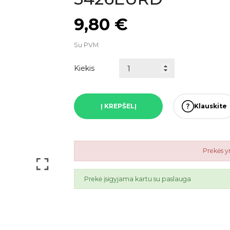
9,80 €
Su PVM
Kiekis
Į KREPŠELĮ
Klauskite
Prekės 
Prekė įsigyjama kartu su paslauga