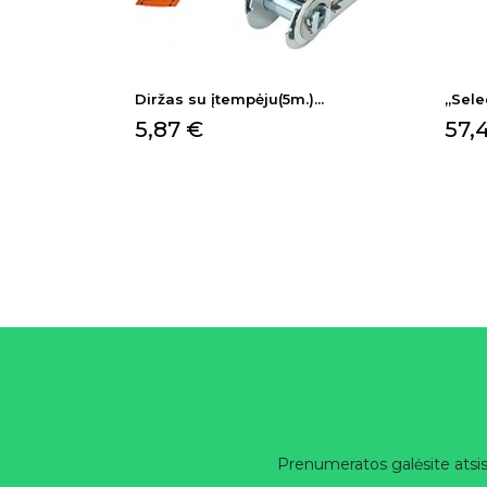
Diržas su įtempėju(5m.)...
„Sele
Kaina
Kai
5,87 €
57,
Prenumeratos galėsite atsis