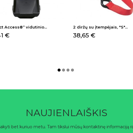
ct Access®“ vidutinio...
2 diržų su įtempėjais, "S"...
na
Kaina
41 €
38,65 €
NAUJIENLAIŠKIS
akyti bet kuriuo metu. Tam tikslui mūsų kontaktinę informaciją ra